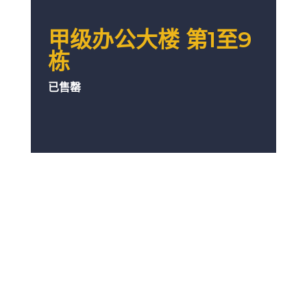
甲级办公大楼 第1至9
栋
已售罄