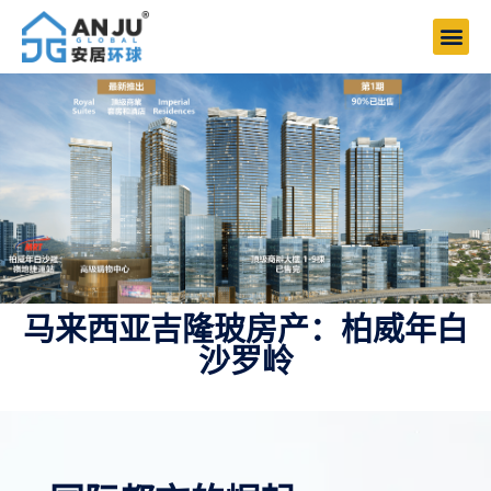
马来西亚吉隆玻房产：柏威年白
沙罗岭