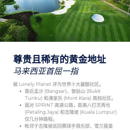
尊贵且稀有的黄金地址
马来西亚首屈一指
被 Lonely Planet 评为世界十大最酷社区。
靠近孟沙 (Bangsar)、敦姑山 (Bukit
Tunku) 和满家乐 (Mont Kiara) 高档社区。
面对 SPRINT 高速公路，距离八打灵再也
(Petaling Jaya) 和吉隆坡 (Kuala Lumpur)
仅几分钟路程。
毗邻于吉隆坡巡回赛球手俱乐部、雪兰莪皇